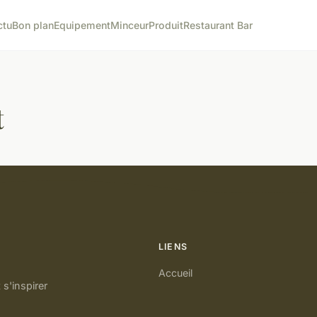
ctu
Bon plan
Equipement
Minceur
Produit
Restaurant Bar
t
LIENS
Accueil
 s'inspirer